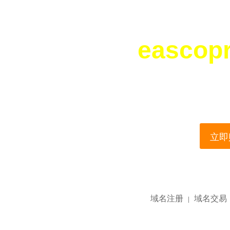
eascop
您所访问的域名正在
This domain name is current
立即购
域名注册
域名交易
|