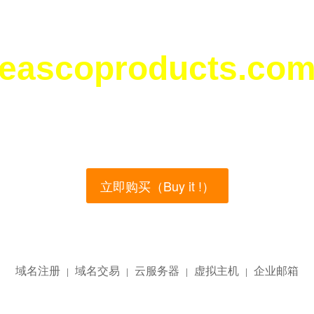
eascoproducts.co
您所访问的域名正在西部数码（west.cn）出售！
main name is currently for sale on the west.cn, Buy
立即购买（Buy it !）
域名注册
域名交易
云服务器
虚拟主机
企业邮箱
|
|
|
|