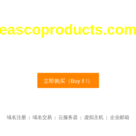
eascoproducts.co
您所访问的域名正在西部数码（west.cn）出售！
main name is currently for sale on the west.cn, Buy
立即购买（Buy it !）
域名注册
域名交易
云服务器
虚拟主机
企业邮箱
|
|
|
|