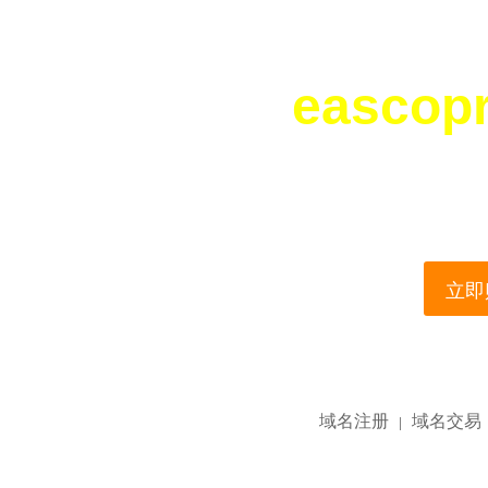
eascop
您所访问的域名正在
This domain name is current
立即购
域名注册
域名交易
|