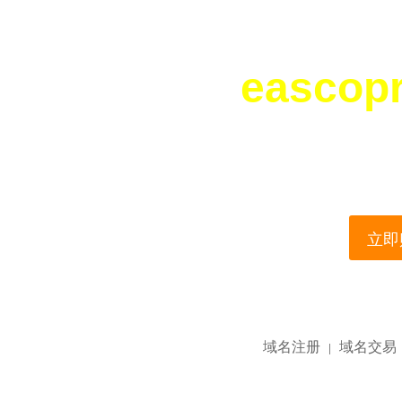
eascop
您所访问的域名正在
This domain name is current
立即购
域名注册
域名交易
|