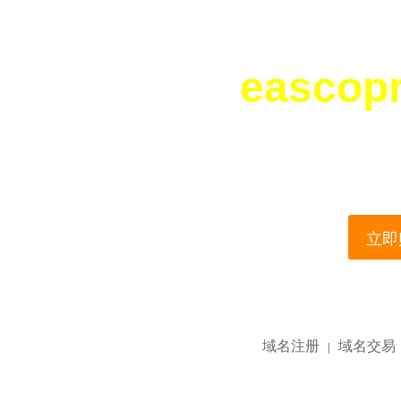
eascop
您所访问的域名正在
This domain name is current
立即购
域名注册
域名交易
|