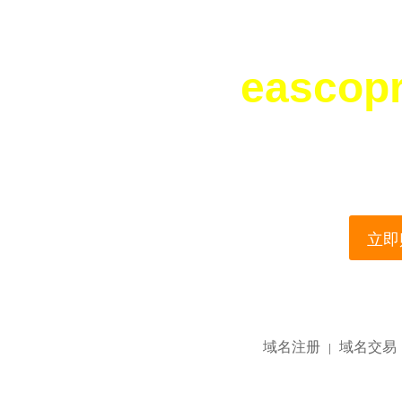
eascop
您所访问的域名正在
This domain name is current
立即购
域名注册
域名交易
|