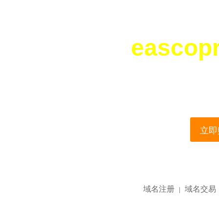
eascop
您所访问的域名正在
This domain name is current
立即购
域名注册
域名交易
|