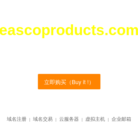
eascoproducts.co
您所访问的域名正在西部数码（west.cn）出售！
main name is currently for sale on the west.cn, Buy
立即购买（Buy it !）
域名注册
域名交易
云服务器
虚拟主机
企业邮箱
|
|
|
|