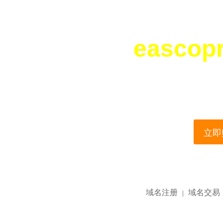
eascop
您所访问的域名正在
This domain name is current
立即购
域名注册
域名交易
|