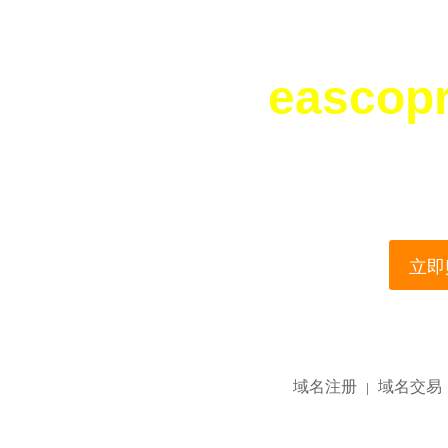
eascop
您所访问的域名正在
This domain name is current
立即购
域名注册
域名交易
|